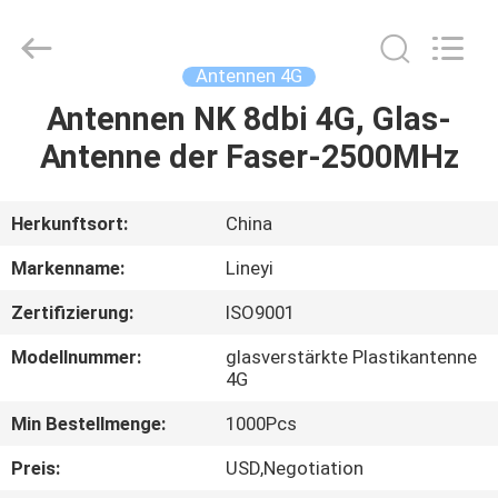
Supplier.
Copyright
©
2021
-
Antennen 4G
2025
Xiamen
Lineyi
Antennen NK 8dbi 4G, Glas-
HAUS
Electronics.
All
Antenne der Faser-2500MHz
Rights
Reserved.
Developed
PRODUKTE
by
ECER
Herkunftsort:
China
ÜBER
Markenname:
Lineyi
UNS
Zertifizierung:
ISO9001
Modellnummer:
glasverstärkte Plastikantenne
FABRIK-
4G
AUSFLUG
Min Bestellmenge:
1000Pcs
Preis:
USD,Negotiation
QUALITÄTSKONTROLLE