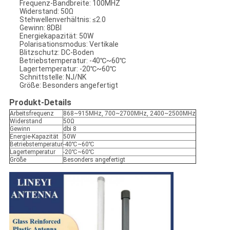
Frequenz-Bandbreite: 100MHZ
Widerstand: 50Ω
Stehwellenverhältnis: ≤2.0
Gewinn: 8DBI
Energiekapazität: 50W
Polarisationsmodus: Vertikale
Blitzschutz: DC-Boden
Betriebstemperatur: -40℃~60℃
Lagertemperatur: -20℃~60℃
Schnittstelle: NJ/NK
Größe: Besonders angefertigt
Produkt-Details
Arbeitsfrequenz
868~915MHz, 700~2700MHz, 2400~2500MHz
Widerstand
50Ω
Gewinn
dbi 8
Energie-Kapazität
50W
Betriebstemperatur
-40℃~60℃
Lagertemperatur
-20℃~60℃
Größe
Besonders angefertigt