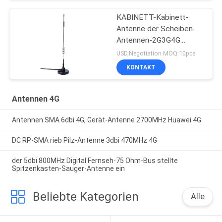
KABINETT-Kabinett-
Antenne der Scheiben-
Antennen-2G3G4G
externe intelligente Eil
USD,Negotiation MOQ:10pcs
KONTAKT
Antennen 4G
Antennen SMA 6dbi 4G, Gerät-Antenne 2700MHz Huawei 4G
DC RP-SMA rieb Pilz-Antenne 3dbi 470MHz 4G
der 5dbi 800MHz Digital Fernseh-75 Ohm-Bus stellte
Spitzenkasten-Sauger-Antenne ein
Beliebte Kategorien
Alle