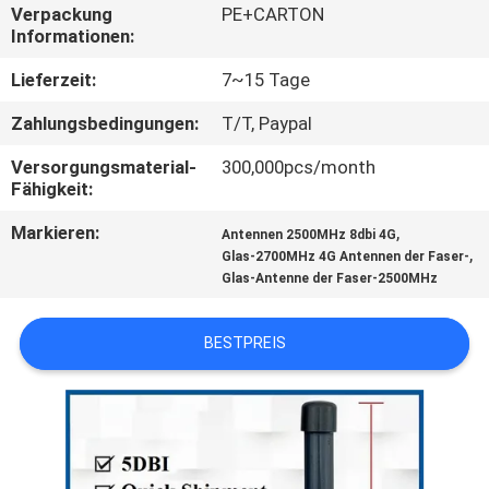
Verpackung
PE+CARTON
Informationen:
TRETEN
SIE
Lieferzeit:
7~15 Tage
MIT
Zahlungsbedingungen:
T/T, Paypal
UNS
Versorgungsmaterial-
300,000pcs/month
Fähigkeit:
IN
VERBINDUNG
Markieren:
,
Antennen 2500MHz 8dbi 4G
,
Glas-2700MHz 4G Antennen der Faser-
Glas-Antenne der Faser-2500MHz
NACHRICHTEN
BESTPREIS
FÄLLE
SITEMAP