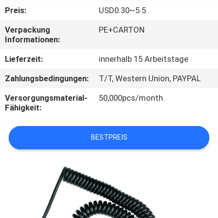
Preis:
USD0.30~5.5
TRETEN
Verpackung
PE+CARTON
SIE
Informationen:
MIT
Lieferzeit:
innerhalb 15 Arbeitstage
UNS
Zahlungsbedingungen:
T/T, Western Union, PAYPAL
IN
Versorgungsmaterial-
50,000pcs/month
VERBINDUNG
Fähigkeit:
NACHRICHTEN
BESTPREIS
FÄLLE