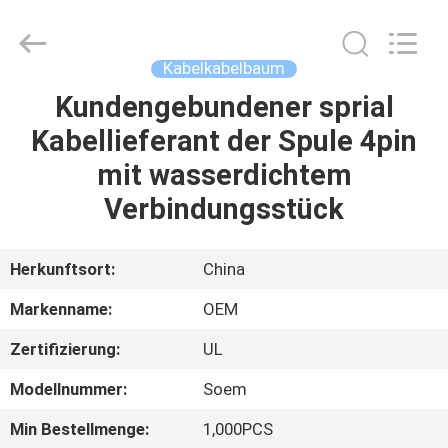
Fournisseur.
Copyright
©
2021
-
Kabelkabelbaum
2025
highgain-
antenna.com.
Kundengebundener sprial
HAUS
All
Rights
Kabellieferant der Spule 4pin
Reserved.
Developed
by
PRODUKTE
mit wasserdichtem
ECER
Verbindungsstück
ÜBER
UNS
Herkunftsort:
China
Markenname:
OEM
FABRIK-
Zertifizierung:
UL
AUSFLUG
Modellnummer:
Soem
QUALITÄTSKONTROLLE
Min Bestellmenge:
1,000PCS