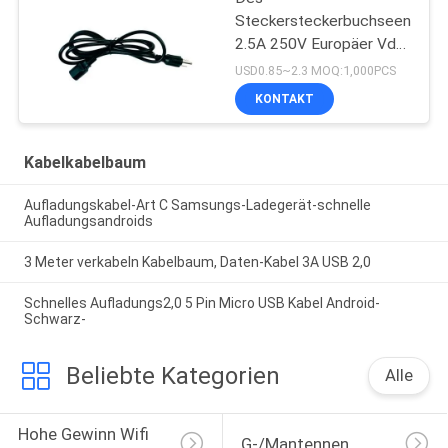
Steckersteckerbuchseendes
2.5A 250V Europäer Vde
2PIN Schnur des
USD0.85~2.3 MOQ:1,000PCS
elektrischen Stroms für
KONTAKT
Heizung
Kabelkabelbaum
Aufladungskabel-Art C Samsungs-Ladegerät-schnelle
Aufladungsandroids
3 Meter verkabeln Kabelbaum, Daten-Kabel 3A USB 2,0
Schnelles Aufladungs2,0 5 Pin Micro USB Kabel Android-
Schwarz-
Beliebte Kategorien
Alle
Hohe Gewinn Wifi 
G-/Mantennen