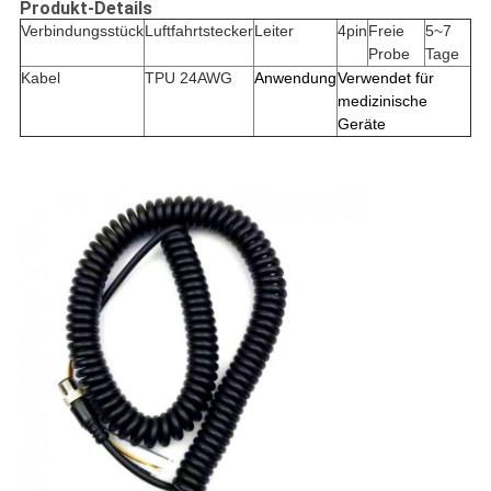
Produkt-Details
Verbindungsstück
Luftfahrtstecker
Leiter
4pin
Freie
5~7
Probe
Tage
Kabel
TPU 24AWG
Anwendung
Verwendet für
medizinische
Geräte