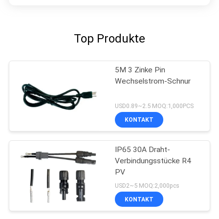
Top Produkte
5M 3 Zinke Pin
Wechselstrom-Schnur
USD0.89~2.5 MOQ:1,000PCS
KONTAKT
IP65 30A Draht-
Verbindungsstücke R4
PV
USD2~5 MOQ:2,000pcs
KONTAKT