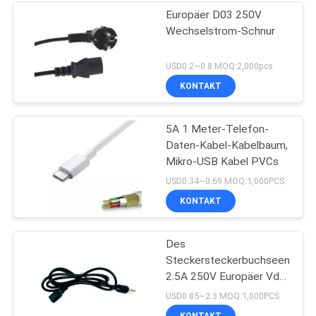
Europäer D03 250V
Wechselstrom-Schnur
USD0.2~0.8 MOQ:2,000pcs
KONTAKT
5A 1 Meter-Telefon-
Daten-Kabel-Kabelbaum,
Mikro-USB Kabel PVCs
USD0.34~0.69 MOQ:1,000PCS
KONTAKT
Des
Steckersteckerbuchseendes
2.5A 250V Europäer Vde
2PIN Schnur des
USD0.85~2.3 MOQ:1,000PCS
elektrischen Stroms für
KONTAKT