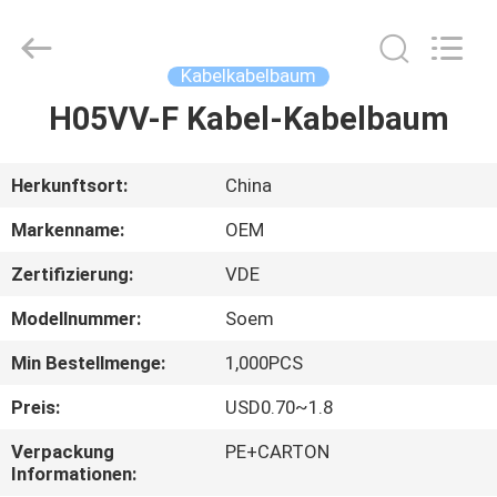
UL1007
Supplier.
Copyright
©
2021
Kabelkabelbaum
-
2025
Xiamen
H05VV-F Kabel-Kabelbaum
HAUS
Lineyi
Electronics.
All
Rights
Reserved.
PRODUKTE
Herkunftsort:
China
Developed
by
ECER
Markenname:
OEM
ÜBER
Zertifizierung:
VDE
UNS
Modellnummer:
Soem
FABRIK-
Min Bestellmenge:
1,000PCS
AUSFLUG
Preis:
USD0.70~1.8
Verpackung
PE+CARTON
QUALITÄTSKONTROLLE
Informationen: