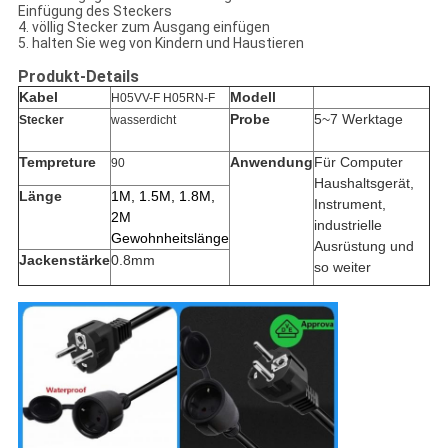
Einfügung des Steckers
4. völlig Stecker zum Ausgang einfügen
5. halten Sie weg von Kindern und Haustieren
Produkt-Details
Kabel
Modell
H05VV-F H05RN-F
Probe
5~7 Werktage
Stecker
wasserdicht
Tempreture
Anwendung
Für Computer
90
Haushaltsgerät,
Länge
1M, 1.5M, 1.8M,
Instrument,
2M
industrielle
Gewohnheitslänge
Ausrüstung und
Jackenstärke
0.8mm
so weiter