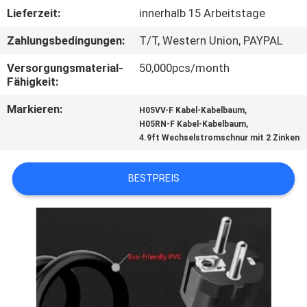
Lieferzeit:
innerhalb 15 Arbeitstage
TRETEN
Zahlungsbedingungen:
T/T, Western Union, PAYPAL
SIE
Versorgungsmaterial-
50,000pcs/month
MIT
Fähigkeit:
UNS
Markieren:
,
H05VV-F Kabel-Kabelbaum
IN
,
H05RN-F Kabel-Kabelbaum
4.9ft Wechselstromschnur mit 2 Zinken
VERBINDUNG
BESTPREIS
NACHRICHTEN
FÄLLE
SITEMAP