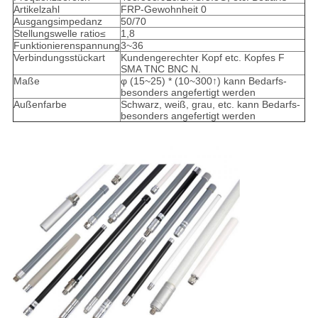
Artikelzahl
FRP-Gewohnheit 0
Ausgangsimpedanz
50/70
Stellungswelle ratio≤
1,8
Funktionierenspannung
3~36
Verbindungsstückart
Kundengerechter Kopf etc. Kopfes F
SMA TNC BNC N.
Maße
φ (15~25) * (10~300↑) kann Bedarfs-
besonders angefertigt werden
Außenfarbe
Schwarz, weiß, grau, etc. kann Bedarfs-
besonders angefertigt werden