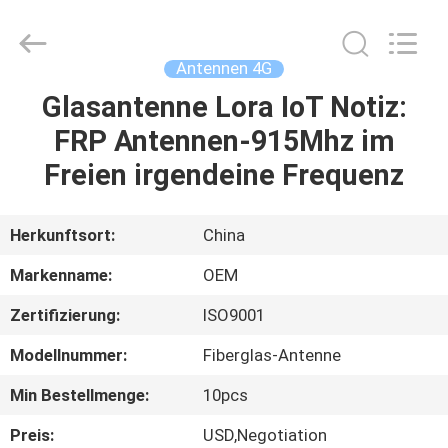
Gewinn
wifi
Antenne
Fournisseur.
Copyright
Antennen 4G
©
2021
-
Glasantenne Lora IoT Notiz:
HAUS
2023
highgain-
FRP Antennen-915Mhz im
antenna.com.
All
Rights
PRODUKTE
Freien irgendeine Frequenz
Reserved.
ÜBER
Herkunftsort:
China
UNS
Markenname:
OEM
Zertifizierung:
ISO9001
FABRIK-
Modellnummer:
Fiberglas-Antenne
AUSFLUG
Min Bestellmenge:
10pcs
QUALITÄTSKONTROLLE
Preis:
USD,Negotiation