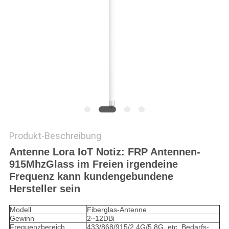
Produkt-Beschreibung
Antenne Lora IoT Notiz: FRP Antennen-
915MhzGlass im Freien irgendeine
Frequenz kann kundengebundene
Hersteller sein
Modell
Fiberglas-Antenne
Gewinn
2~12DBi
Frequenzbereich
433/868/915/2.4G/5.8G, etc. Bedarfs-