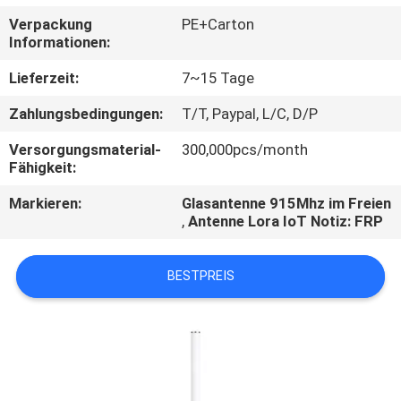
Verpackung
PE+Carton
TRETEN
Informationen:
SIE
Lieferzeit:
7~15 Tage
MIT
Zahlungsbedingungen:
T/T, Paypal, L/C, D/P
UNS
Versorgungsmaterial-
300,000pcs/month
IN
Fähigkeit:
VERBINDUNG
Markieren:
Glasantenne 915Mhz im Freien
,
Antenne Lora IoT Notiz: FRP
NACHRICHTEN
BESTPREIS
FÄLLE