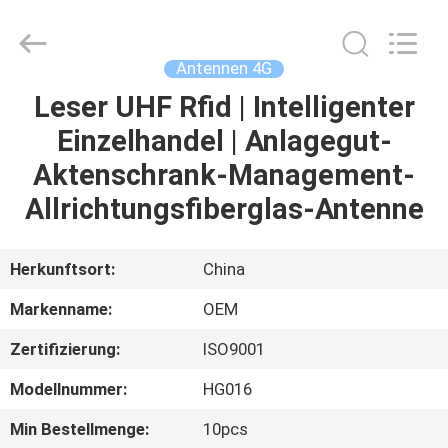
Gewinn
wifi
Antenne
Fournisseur.
Copyright
Antennen 4G
©
2021
-
Leser UHF Rfid | Intelligenter
HAUS
2023
highgain-
Einzelhandel | Anlagegut-
antenna.com.
All
Rights
PRODUKTE
Aktenschrank-Management-
Reserved.
Allrichtungsfiberglas-Antenne
ÜBER
UNS
Herkunftsort:
China
Markenname:
OEM
FABRIK-
Zertifizierung:
ISO9001
AUSFLUG
Modellnummer:
HG016
QUALITÄTSKONTROLLE
Min Bestellmenge:
10pcs