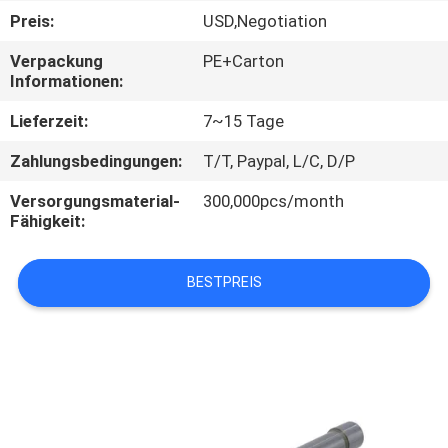
Preis:
USD,Negotiation
TRETEN
Verpackung
PE+Carton
SIE
Informationen:
MIT
Lieferzeit:
7~15 Tage
UNS
Zahlungsbedingungen:
T/T, Paypal, L/C, D/P
IN
Versorgungsmaterial-
300,000pcs/month
VERBINDUNG
Fähigkeit:
NACHRICHTEN
BESTPREIS
FÄLLE