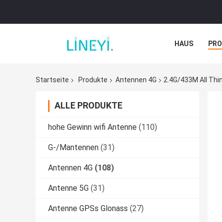
HAUS
PR
NACHRICHTE
Startseite
Produkte
Antennen 4G
2.4G/433M All Thi
ALLE PRODUKTE
hohe Gewinn wifi Antenne
(110)
G-/Mantennen
(31)
Antennen 4G
(108)
Antenne 5G
(31)
Antenne GPSs Glonass
(27)