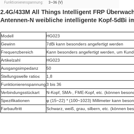
Funktionierenspannung:
3~36 (V)
2.4G/433M All Things Intelligent FRP Überwa
Antennen-N weibliche intelligente Kopf-5dBi i
Modell
HG023
Gewinn
7dBi kann besonders angefertigt werden
Frequenzbereich
Kann besonders angefertigt werden, um Kunde
Artikelzahl
HG023
Ausgangsimpedanz
50
Stellungswelle ratio≤
1,8
Funktionierenspannung
3 bis 36
Verbindungsstückart
N-Kopf, SMA-, FME-Kopf, etc. (können besond
Spezifikationen
φ (15~22) * (100~1023) Millimeter kann beson
Farbauftritt
Schwarz, weiß, grau, silbern, etc. (können be