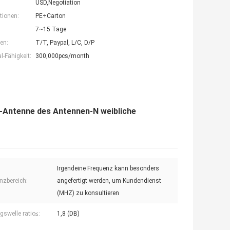
USD,Negotiation
tionen:
PE+Carton
7~15 Tage
en:
T/T, Paypal, L/C, D/P
-Fähigkeit:
300,000pcs/month
-Antenne des Antennen-N weibliche
Irgendeine Frequenz kann besonders
nzbereich:
angefertigt werden, um Kundendienst
(MHZ) zu konsultieren
gswelle ratio≤:
1,8 (DB)