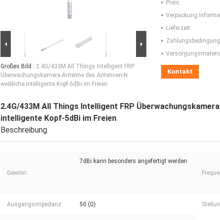
Preis:
Verpackung Informa
Lieferzeit:
Zahlungsbedingung
Versorgungsmaterial
Großes Bild :
2.4G/433M All Things Intelligent FRP
Kontakt
Überwachungskamera-Antenne des Antennen-N
weibliche intelligente Kopf-5dBi im Freien
2.4G/433M All Things Intelligent FRP Überwachungskamera
intelligente Kopf-5dBi im Freien
Beschreibung
7dBi kann besonders angefertigt werden
Gewinn:
Freque
Ausgangsimpedanz:
50 (Ω)
Stellun