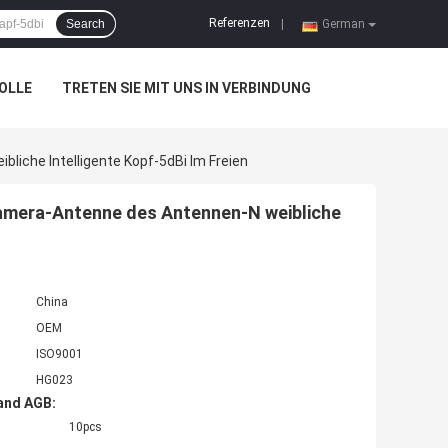
Referenzen
Search
|
German
OLLE
TRETEN SIE MIT UNS IN VERBINDUNG
iche Intelligente Kopf-5dBi Im Freien
kamera-Antenne des Antennen-N weibliche
China
OEM
ISO9001
HG023
and AGB:
10pcs