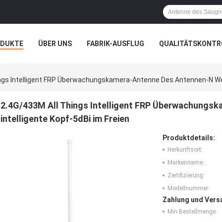
ODUKTE
ÜBER UNS
FABRIK-AUSFLUG
QUALITÄTSKONTR
N
FÄLLE
ngs Intelligent FRP Überwachungskamera-Antenne Des Antennen-N Weibl
2.4G/433M All Things Intelligent FRP Überwachungs
intelligente Kopf-5dBi im Freien
Produktdetails:
Herkunftsort:
Markenname:
Zertifizierung:
Modellnummer:
Zahlung und Vers
Min Bestellmenge: