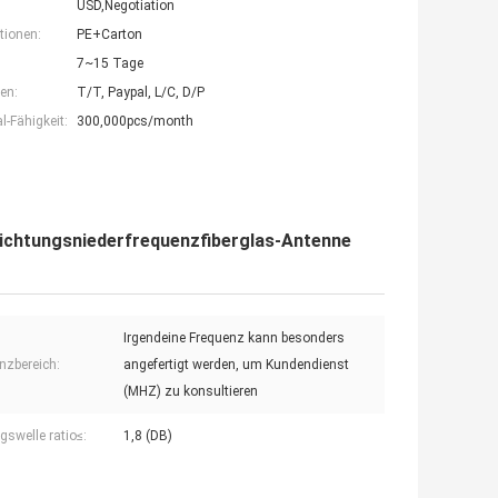
USD,Negotiation
tionen:
PE+Carton
7~15 Tage
en:
T/T, Paypal, L/C, D/P
-Fähigkeit:
300,000pcs/month
ichtungsniederfrequenzfiberglas-Antenne
Irgendeine Frequenz kann besonders
nzbereich:
angefertigt werden, um Kundendienst
(MHZ) zu konsultieren
gswelle ratio≤:
1,8 (DB)