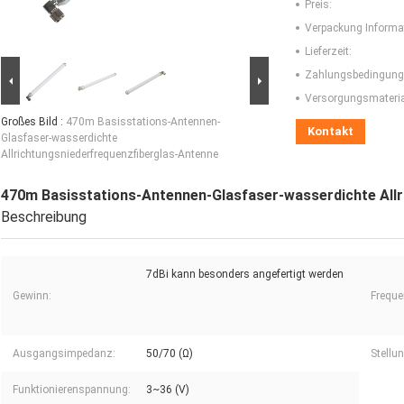
Preis:
Verpackung Informa
Lieferzeit:
Zahlungsbedingung
Versorgungsmaterial
Großes Bild :
470m Basisstations-Antennen-
Kontakt
Glasfaser-wasserdichte
Allrichtungsniederfrequenzfiberglas-Antenne
470m Basisstations-Antennen-Glasfaser-wasserdichte Allr
Beschreibung
7dBi kann besonders angefertigt werden
Gewinn:
Freque
Ausgangsimpedanz:
50/70 (Ω)
Stellun
Funktionierenspannung:
3~36 (V)