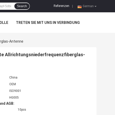
Referenzen
Search
|
German
OLLE
TRETEN SIE MIT UNS IN VERBINDUNG
erglas-Antenne
e Allrichtungsniederfrequenzfiberglas-
China
OEM
ISO9001
HG005
and AGB:
10pcs