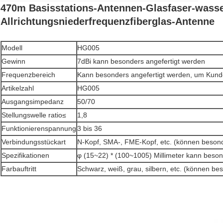
470m Basisstations-Antennen-Glasfaser-wasse
Allrichtungsniederfrequenzfiberglas-Antenne
Modell
HG005
Gewinn
7dBi kann besonders angefertigt werden
Frequenzbereich
Kann besonders angefertigt werden, um Kunde
Artikelzahl
HG005
Ausgangsimpedanz
50/70
Stellungswelle ratio≤
1,8
Funktionierenspannung
3 bis 36
Verbindungsstückart
N-Kopf, SMA-, FME-Kopf, etc. (können besond
Spezifikationen
φ (15~22) * (100~1005) Millimeter kann beson
Farbauftritt
Schwarz, weiß, grau, silbern, etc. (können be