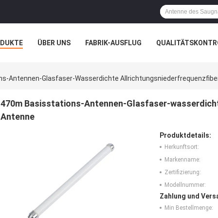
ODUKTE
ÜBER UNS
FABRIK-AUSFLUG
QUALITÄTSKONTR
N
FÄLLE
ns-Antennen-Glasfaser-Wasserdichte Allrichtungsniederfrequenzfib
470m Basisstations-Antennen-Glasfaser-wasserdicht
Antenne
Produktdetails:
Herkunftsort:
Markenname:
Zertifizierung:
Modellnummer:
Zahlung und Vers
Min Bestellmenge: