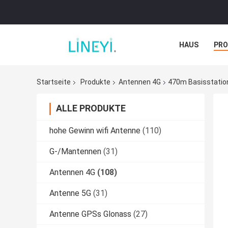
HAUS
PR
NACHRICHTE
Startseite
Produkte
Antennen 4G
470m Basisstatio
ALLE PRODUKTE
hohe Gewinn wifi Antenne
(110)
G-/Mantennen
(31)
Antennen 4G
(108)
Antenne 5G
(31)
Antenne GPSs Glonass
(27)