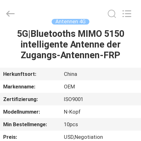
Gewinn
wifi
Antenne
Fournisseur.
Copyright
Antennen 4G
©
2021
-
5G|Bluetooths MIMO 5150
HAUS
2023
highgain-
intelligente Antenne der
antenna.com.
All
Rights
PRODUKTE
Zugangs-Antennen-FRP
Reserved.
ÜBER
Herkunftsort:
China
UNS
Markenname:
OEM
Zertifizierung:
ISO9001
FABRIK-
Modellnummer:
N-Kopf
AUSFLUG
Min Bestellmenge:
10pcs
QUALITÄTSKONTROLLE
Preis:
USD,Negotiation