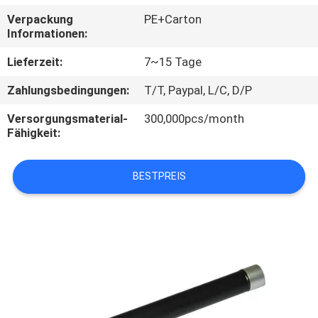
Verpackung
PE+Carton
TRETEN
Informationen:
SIE
Lieferzeit:
7~15 Tage
MIT
Zahlungsbedingungen:
T/T, Paypal, L/C, D/P
UNS
Versorgungsmaterial-
300,000pcs/month
IN
Fähigkeit:
VERBINDUNG
BESTPREIS
NACHRICHTEN
FÄLLE