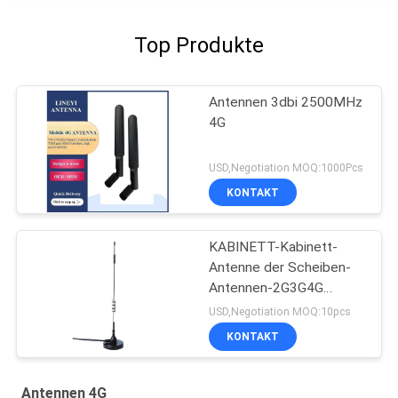
Top Produkte
Antennen 3dbi 2500MHz
4G
USD,Negotiation MOQ:1000Pcs
KONTAKT
KABINETT-Kabinett-
Antenne der Scheiben-
Antennen-2G3G4G
externe intelligente Eil
USD,Negotiation MOQ:10pcs
KONTAKT
Antennen 4G