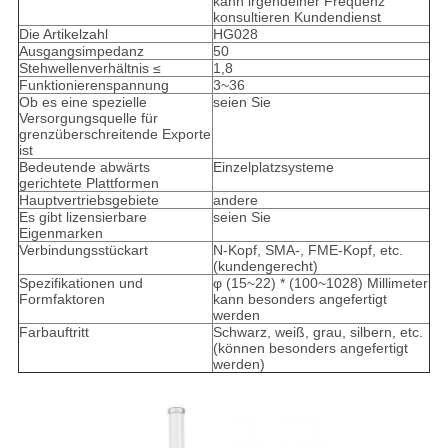
kann irgendeiner Frequenz
konsultieren Kundendienst
Die Artikelzahl
HG028
Ausgangsimpedanz
50
Stehwellenverhältnis ≤
1,8
Funktionierenspannung
3~36
Ob es eine spezielle
seien Sie
Versorgungsquelle für
grenzüberschreitende Exporte
ist
Bedeutende abwärts
Einzelplatzsysteme
gerichtete Plattformen
Hauptvertriebsgebiete
andere
Es gibt lizensierbare
seien Sie
Eigenmarken
Verbindungsstückart
N-Kopf, SMA-, FME-Kopf, etc.
(kundengerecht)
Spezifikationen und
φ (15~22) * (100~1028) Millimeter
Formfaktoren
kann besonders angefertigt
werden
Farbauftritt
Schwarz, weiß, grau, silbern, etc.
(können besonders angefertigt
werden)