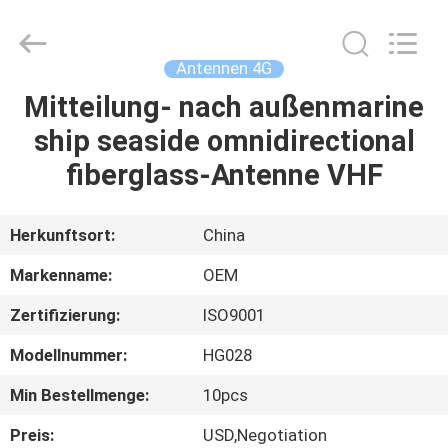
Electronics.
All
Rights
Reserved.
Developed
Antennen 4G
by
ECER
Mitteilung- nach außenmarine
HAUS
ship seaside omnidirectional
PRODUKTE
fiberglass-Antenne VHF
ÜBER
Herkunftsort:
China
UNS
Markenname:
OEM
Zertifizierung:
ISO9001
FABRIK-
Modellnummer:
HG028
AUSFLUG
Min Bestellmenge:
10pcs
QUALITÄTSKONTROLLE
Preis:
USD,Negotiation