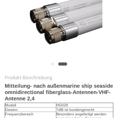
PRIVACY
POLICY
Produkt-Beschreibung
Mitteilung- nach außenmarine ship seaside
omnidirectional fiberglass-Antennen-VHF-
Antenne 2,4
Modell
HG028
Gewinn
7dBi ist kundengerecht
Frequenzbereich
Besonders angefertigt werden