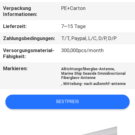
Verpackung
PE+Carton
TRETEN
Informationen:
SIE
Lieferzeit:
7~15 Tage
MIT
Zahlungsbedingungen:
T/T, Paypal, L/C, D/P, D/P
UNS
Versorgungsmaterial-
300,000pcs/month
IN
Fähigkeit:
VERBINDUNG
Markieren:
,
Allrichtungsfiberglas-Antenne
Marine Ship Seaside Omnidirectional
Fiberglass-Antenne
NACHRICHTEN
,
Mitteilung- nach außenvhf-antenne
FÄLLE
BESTPREIS
SITEMAP