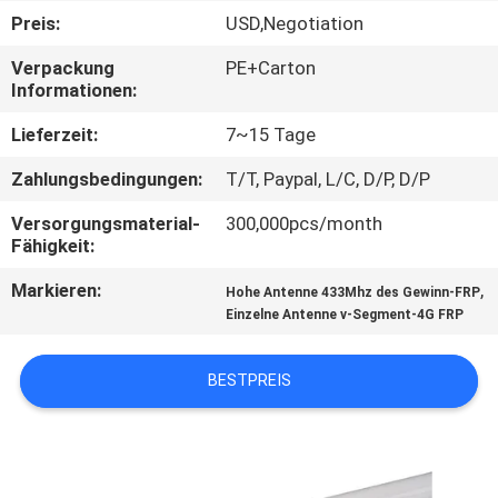
Preis:
USD,Negotiation
TRETEN
Verpackung
PE+Carton
SIE
Informationen:
MIT
Lieferzeit:
7~15 Tage
UNS
Zahlungsbedingungen:
T/T, Paypal, L/C, D/P, D/P
IN
Versorgungsmaterial-
300,000pcs/month
VERBINDUNG
Fähigkeit:
Markieren:
,
Hohe Antenne 433Mhz des Gewinn-FRP
NACHRICHTEN
Einzelne Antenne v-Segment-4G FRP
FÄLLE
BESTPREIS
SITEMAP