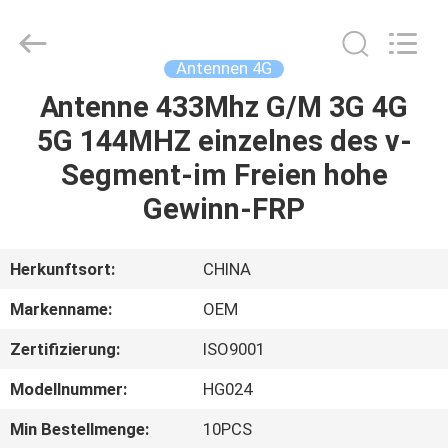
Electronics.
All
Rights
Reserved.
Developed
Antennen 4G
by
ECER
Antenne 433Mhz G/M 3G 4G
HAUS
5G 144MHZ einzelnes des v-
PRODUKTE
Segment-im Freien hohe
Gewinn-FRP
ÜBER
UNS
Herkunftsort:
CHINA
Markenname:
OEM
FABRIK-
Zertifizierung:
ISO9001
AUSFLUG
Modellnummer:
HG024
QUALITÄTSKONTROLLE
Min Bestellmenge:
10PCS