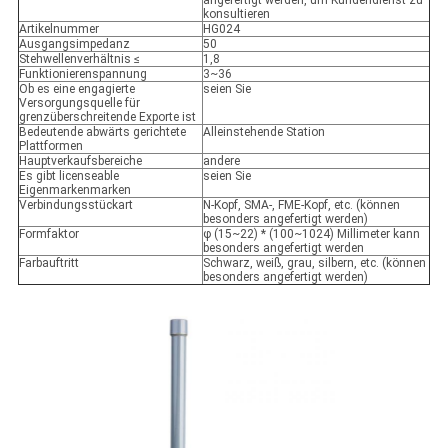
angefertigt werden, um Kundendienst zu
konsultieren
Artikelnummer
HG024
Ausgangsimpedanz
50
Stehwellenverhältnis ≤
1,8
Funktionierenspannung
3~36
Ob es eine engagierte
seien Sie
Versorgungsquelle für
grenzüberschreitende Exporte ist
Bedeutende abwärts gerichtete
Alleinstehende Station
Plattformen
Hauptverkaufsbereiche
andere
Es gibt licenseable
seien Sie
Eigenmarkenmarken
Verbindungsstückart
N-Kopf, SMA-, FME-Kopf, etc. (können
besonders angefertigt werden)
Formfaktor
φ (15~22) * (100~1024) Millimeter kann
besonders angefertigt werden
Farbauftritt
Schwarz, weiß, grau, silbern, etc. (können
besonders angefertigt werden)