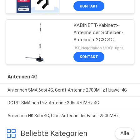
KONTAKT
KABINETT-Kabinett-
Antenne der Scheiben-
Antennen-2G3G4G
externe intelligente Eil
USD,Negotiation MOQ:10pcs
KONTAKT
Antennen 4G
Antennen SMA 6dbi 4G, Gerät-Antenne 2700MHz Huawei 4G
DC RP-SMA rieb Pilz-Antenne 3dbi 470MHz 4G
Antennen NK 8dbi 4G, Glas-Antenne der Faser-2500MHz
Beliebte Kategorien
Alle