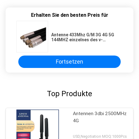
Erhalten Sie den besten Preis für
Antenne 433Mhz G/M 3G 4G 5G
144MHZ einzelnes des v-
Segment-im Freien hohe Gewinn-
FRP
Fortsetzen
Top Produkte
Antennen 3dbi 2500MHz
4G
USD,Negotiation MOQ:1000Pcs