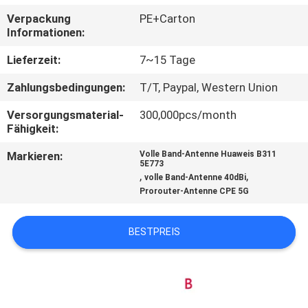
Verpackung
PE+Carton
TRETEN
Informationen:
SIE
Lieferzeit:
7~15 Tage
MIT
Zahlungsbedingungen:
T/T, Paypal, Western Union
UNS
Versorgungsmaterial-
300,000pcs/month
IN
Fähigkeit:
VERBINDUNG
Markieren:
Volle Band-Antenne Huaweis B311
5E773
,
,
volle Band-Antenne 40dBi
NACHRICHTEN
Prorouter-Antenne CPE 5G
FÄLLE
BESTPREIS
SITEMAP