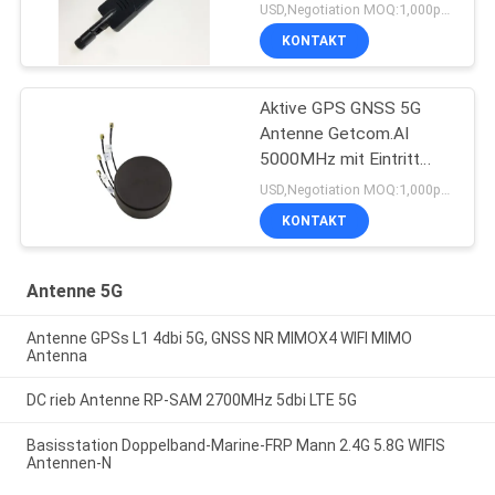
Antenne 5dBi 5G
USD,Negotiation MOQ:1,000pcs
KONTAKT
Aktive GPS GNSS 5G
Antenne Getcom.AI
5000MHz mit Eintritt
IP67
USD,Negotiation MOQ:1,000pcs
KONTAKT
Antenne 5G
Antenne GPSs L1 4dbi 5G, GNSS NR MIMOX4 WIFI MIMO
Antenna
DC rieb Antenne RP-SAM 2700MHz 5dbi LTE 5G
Basisstation Doppelband-Marine-FRP Mann 2.4G 5.8G WIFIS
Antennen-N