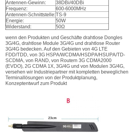
Antennen-Gewinn:
38DBi/40DBi
Frequenz:
600-6000MHz
Antennen-Schnittstelle:
TS-9
Energie:
50W
Widerstand:
50Ω
wenn den Produkten und Geschäfte drahtlose Dongles
3G/4G, drahtlose Module 3G/4G und drahtlose Router
3G/4G bedecken. Auf den Gebieten von 4G LTE
FDD/TDD, von 3G HSPA/WCDMA/HSDPA/HSUPA/TD-
SCDMA, von RAND, von Routern 3G CDMA2000
(EVDO), 2G CDMA 1X, 3G/4G und von Modulen 3G/4G,
versehen wir Industriepartner mit kompletten beweglichen
Terminallösungen von der Produktplanung,
Konzeptentwurf zum Produkt