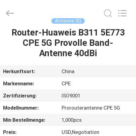
Supplier.
Copyright
©
2021
-
Antenne 5G
2025
Xiamen
Lineyi
Router-Huaweis B311 5E773
HAUS
Electronics.
All
CPE 5G Provolle Band-
Rights
Reserved.
Developed
PRODUKTE
Antenne 40dBi
by
ECER
ÜBER
Herkunftsort:
China
UNS
Markenname:
CPE
Zertifizierung:
ISO9001
FABRIK-
Modellnummer:
Prorouterantenne CPE 5G
AUSFLUG
Min Bestellmenge:
1,000pcs
QUALITÄTSKONTROLLE
Preis:
USD,Negotiation