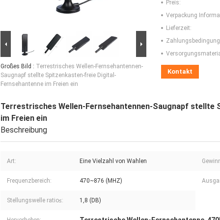
Preis:
Verpackung Informa
Lieferzeit:
Zahlungsbedingung
Versorgungsmaterial
Großes Bild :
Terrestrisches Wellen-Fernsehantennen-
Kontakt
Saugnapf stellte Spitzenkasten-freie Digital-
Fernsehantenne im Freien ein
Terrestrisches Wellen-Fernsehantennen-Saugnapf stellte S
im Freien ein
Beschreibung
Art:
Eine Vielzahl von Wahlen
Gewinn
Frequenzbereich:
470~876 (MHZ)
Ausga
Stellungswelle ratio≤:
1,8 (DB)