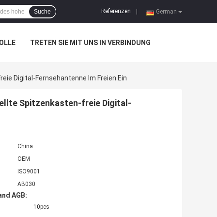
Referenzen
Suche
|
German
OLLE
TRETEN SIE MIT UNS IN VERBINDUNG
ie Digital-Fernsehantenne Im Freien Ein
lte Spitzenkasten-freie Digital-
China
OEM
ISO9001
AB030
and AGB:
10pcs