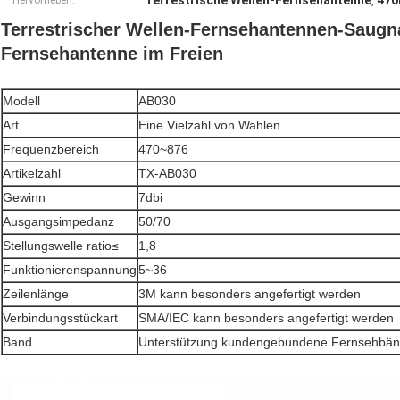
Terrestrische Wellen-Fernsehantenne
470
Hervorheben:
,
Terrestrischer Wellen-Fernsehantennen-Saugnap
Fernsehantenne im Freien
Modell
AB030
Art
Eine Vielzahl von Wahlen
Frequenzbereich
470~876
Artikelzahl
TX-AB030
Gewinn
7dbi
Ausgangsimpedanz
50/70
Stellungswelle ratio≤
1,8
Funktionierenspannung
5~36
Zeilenlänge
3M kann besonders angefertigt werden
Verbindungsstückart
SMA/IEC kann besonders angefertigt werden
Band
Unterstützung kundengebundene Fernsehbänd