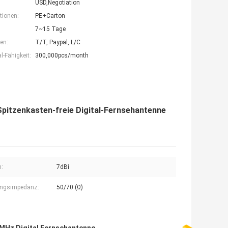
USD,Negotiation
tionen:
PE+Carton
7~15 Tage
en:
T/T, Paypal, L/C
-Fähigkeit:
300,000pcs/month
pitzenkasten-freie Digital-Fernsehantenne
:
7dBi
ngsimpedanz:
50/70 (Ω)