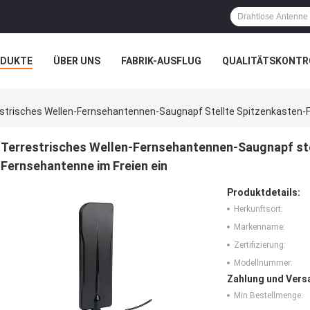
ODUKTE
ÜBER UNS
FABRIK-AUSFLUG
QUALITÄTSKONTR
N
FÄLLE
strisches Wellen-Fernsehantennen-Saugnapf Stellte Spitzenkasten-Fre
Terrestrisches Wellen-Fernsehantennen-Saugnapf stel
Fernsehantenne im Freien ein
Produktdetails:
Herkunftsort:
Markenname:
Zertifizierung:
Modellnummer:
Zahlung und Vers
Min Bestellmenge: