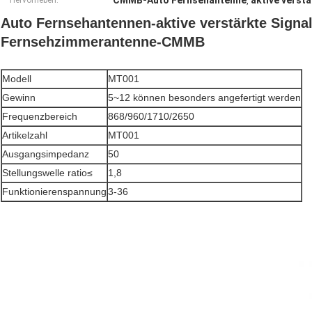
CMMB-Auto Fernsehantenne
aktive verst
Hervorheben:
,
Auto Fernsehantennen-aktive verstärkte Sign
Fernsehzimmerantenne-CMMB
Modell
MT001
Gewinn
5~12 können besonders angefertigt werden
Frequenzbereich
868/960/1710/2650
Artikelzahl
MT001
Ausgangsimpedanz
50
Stellungswelle ratio≤
1,8
Funktionierenspannung
3-36