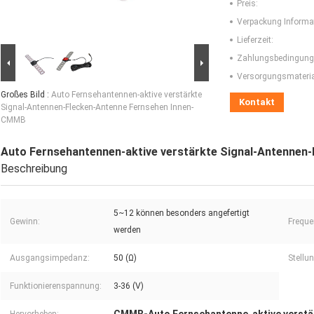
Preis:
Verpackung Informa
Lieferzeit:
Zahlungsbedingung
Versorgungsmaterial
Großes Bild :
Auto Fernsehantennen-aktive verstärkte
Kontakt
Signal-Antennen-Flecken-Antenne Fernsehen Innen-
CMMB
Auto Fernsehantennen-aktive verstärkte Signal-Antennen
Beschreibung
5~12 können besonders angefertigt
Gewinn:
Freque
werden
Ausgangsimpedanz:
50 (Ω)
Stellun
Funktionierenspannung:
3-36 (V)