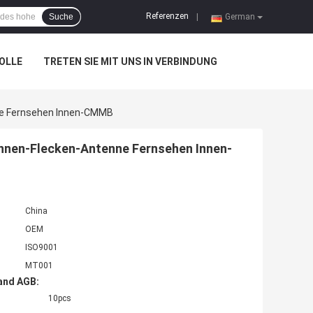
Referenzen
Suche
|
German
OLLE
TRETEN SIE MIT UNS IN VERBINDUNG
ne Fernsehen Innen-CMMB
ennen-Flecken-Antenne Fernsehen Innen-
China
OEM
ISO9001
MT001
and AGB:
10pcs