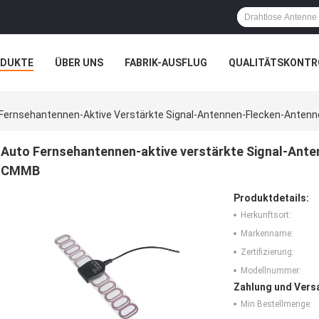
ODUKTE
ÜBER UNS
FABRIK-AUSFLUG
QUALITÄTSKONTR
N
FÄLLE
Fernsehantennen-Aktive Verstärkte Signal-Antennen-Flecken-Anten
Auto Fernsehantennen-aktive verstärkte Signal-Ant
CMMB
Produktdetails:
Herkunftsort:
Markenname:
Zertifizierung:
Modellnummer:
Zahlung und Vers
Min Bestellmenge: