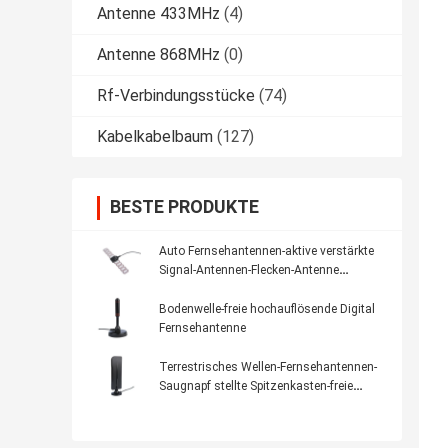
Antenne 433MHz
(4)
Antenne 868MHz
(0)
Rf-Verbindungsstücke
(74)
Kabelkabelbaum
(127)
BESTE PRODUKTE
Auto Fernsehantennen-aktive verstärkte
Signal-Antennen-Flecken-Antenne
Fernsehen Innen-CMMB
Bodenwelle-freie hochauflösende Digital
Fernsehantenne
Terrestrisches Wellen-Fernsehantennen-
Saugnapf stellte Spitzenkasten-freie
Digital-Fernsehantenne im Freien ein