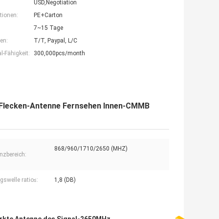
USD,Negotiation
tionen:
PE+Carton
7~15 Tage
en:
T/T, Paypal, L/C
-Fähigkeit:
300,000pcs/month
-Flecken-Antenne Fernsehen Innen-CMMB
868/960/1710/2650 (MHZ)
nzbereich:
gswelle ratio≤:
1,8 (DB)