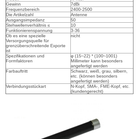
Gewinn
7dBi
Frequenzbereich
2400-2500
Die Artikelzahl
Antenne
Ausgangsimpedanz
50
Stehwellenverhältnis ≤
10
Funktionierenspannung
3-36
Ob es eine spezielle
nicht
Versorgungsquelle für
grenzüberschreitende Exporte
ist
Spezifikationen und
φ (15~22) * (100~1001)
Formfaktoren
Millimeter kann besonders
angefertigt werden
Farbauftritt
Schwarz, weiß, grau, silbern,
etc. (können besonders
angefertigt werden)
Verbindungsstückart
N-Kopf, SMA-, FME-Kopf, etc.
(kundengerecht)