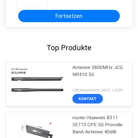
Fortsetzen
Top Produkte
Antenne 3800MHz JCG
NR410 5G
USD,Negotiation MOQ:1,000PCS
KONTAKT
router-Huaweis B311
5E773 CPE 5G Provolle
Band-Antenne 40dBi