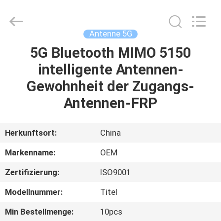
Electronics.
All
Rights
Reserved.
Developed
Antenne 5G
by
ECER
5G Bluetooth MIMO 5150
HAUS
intelligente Antennen-
PRODUKTE
Gewohnheit der Zugangs-
Antennen-FRP
ÜBER
UNS
Herkunftsort:
China
Markenname:
OEM
FABRIK-
Zertifizierung:
ISO9001
AUSFLUG
Modellnummer:
Titel
QUALITÄTSKONTROLLE
Min Bestellmenge:
10pcs