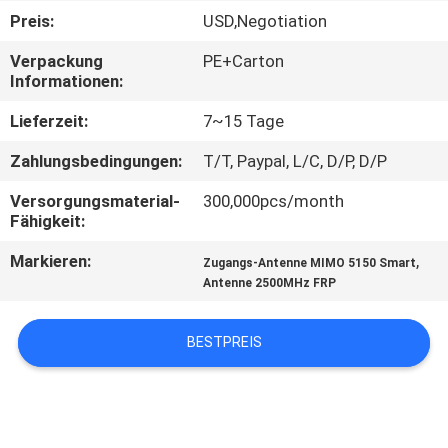
Preis:
USD,Negotiation
TRETEN
Verpackung
PE+Carton
SIE
Informationen:
MIT
Lieferzeit:
7~15 Tage
UNS
Zahlungsbedingungen:
T/T, Paypal, L/C, D/P, D/P
IN
Versorgungsmaterial-
300,000pcs/month
VERBINDUNG
Fähigkeit:
Markieren:
,
Zugangs-Antenne MIMO 5150 Smart
NACHRICHTEN
Antenne 2500MHz FRP
FÄLLE
BESTPREIS
SITEMAP