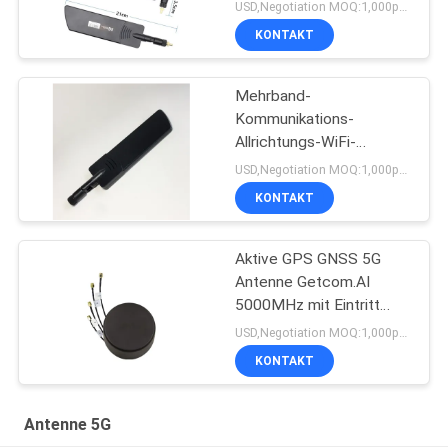
USD,Negotiation MOQ:1,000pcs
KONTAKT
Mehrband-
Kommunikations-
Allrichtungs-WiFi-
Antenne 5dBi 5G
USD,Negotiation MOQ:1,000pcs
KONTAKT
Aktive GPS GNSS 5G
Antenne Getcom.AI
5000MHz mit Eintritt
IP67
USD,Negotiation MOQ:1,000pcs
KONTAKT
Antenne 5G