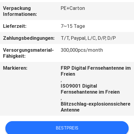
Verpackung
PE+Carton
TRETEN
Informationen:
SIE
Lieferzeit:
7~15 Tage
MIT
Zahlungsbedingungen:
T/T, Paypal, L/C, D/P, D/P
UNS
Versorgungsmaterial-
300,000pcs/month
IN
Fähigkeit:
VERBINDUNG
Markieren:
FRP Digital Fernsehantenne im
Freien
,
NACHRICHTEN
ISO9001 Digital
Fernsehantenne im Freien
,
FÄLLE
Blitzschlag-explosionssichere
Antenne
BESTPREIS