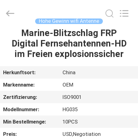
Gewinn
wifi
Antenne
Fournisseur.
Copyright
Hohe Gewinn wifi Antenne
©
2021
-
Marine-Blitzschlag FRP
HAUS
2023
highgain-
Digital Fernsehantennen-HD
antenna.com.
All
Rights
PRODUKTE
im Freien explosionssicher
Reserved.
ÜBER
Herkunftsort:
China
UNS
Markenname:
OEM
Zertifizierung:
ISO9001
FABRIK-
Modellnummer:
HG035
AUSFLUG
Min Bestellmenge:
10PCS
QUALITÄTSKONTROLLE
Preis:
USD,Negotiation